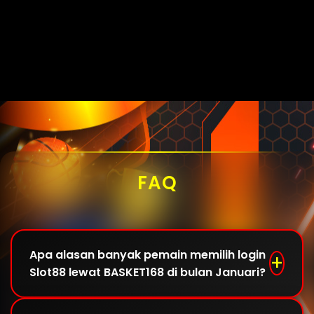
Basket168 menghadirkan login Slot88 online resmi dengan
performa stabil, pilihan game populer, proses cepat, keamanan
terjaga, serta ulasan jackpot tertinggi Januari yang relevan
untuk pemain harian.
FAQ
Apa alasan banyak pemain memilih login
Slot88 lewat BASKET168 di bulan Januari?
Karena pada Januari, performa permainan