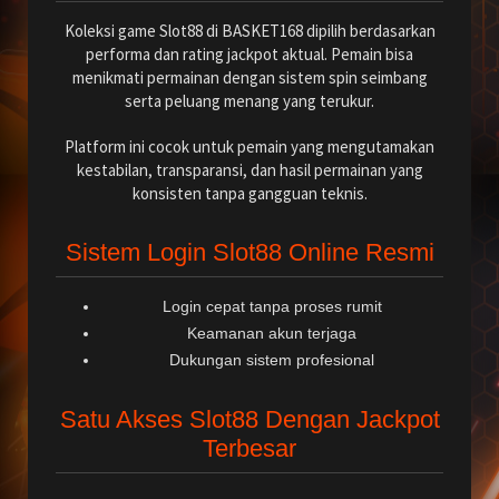
Koleksi game Slot88 di BASKET168 dipilih berdasarkan
performa dan rating jackpot aktual. Pemain bisa
menikmati permainan dengan sistem spin seimbang
serta peluang menang yang terukur.
Platform ini cocok untuk pemain yang mengutamakan
kestabilan, transparansi, dan hasil permainan yang
konsisten tanpa gangguan teknis.
Sistem Login Slot88 Online Resmi
Login cepat tanpa proses rumit
Keamanan akun terjaga
Dukungan sistem profesional
Satu Akses Slot88 Dengan Jackpot
Terbesar