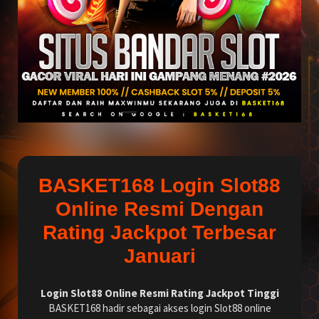
BASKET168 Login Slot88
Online Resmi Dengan
Rating Jackpot Terbesar
Januari
Login Slot88 Online Resmi Rating Jackpot Tinggi
BASKET168 hadir sebagai akses login Slot88 online