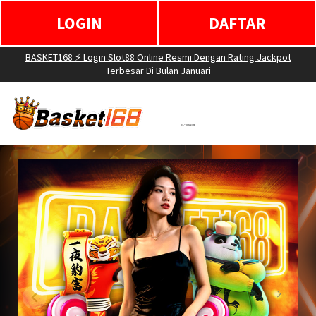
LOGIN
DAFTAR
BASKET168 ⚡️ Login Slot88 Online Resmi Dengan Rating Jackpot
Terbesar Di Bulan Januari